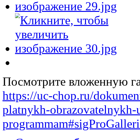
Посмотрите вложенную га
https://uc-chop.ru/dokume
platnykh-obrazovatelnykh
programmam#sigProGaller